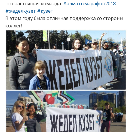
это настоящая команда.
#
алматымарафон2018
#
жеделкузет
#
кузет
В этом году была отличная поддержка со стороны
коллег!