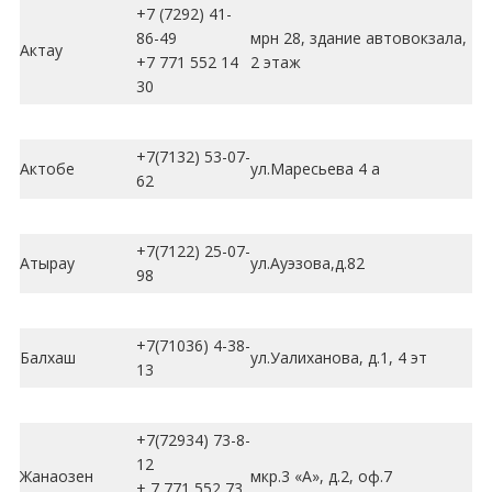
+7 (7292) 41-
86-49
мрн 28, здание автовокзала,
Актау
+7 771 552 14
2 этаж
30
+7(7132) 53-07-
Актобе
ул.Маресьева 4 а
62
+7(7122) 25-07-
Атырау
ул.Ауэзова,д.82
98
+7(71036) 4-38-
Балхаш
ул.Уалиханова, д.1, 4 эт
13
+7(72934) 73-8-
12
Жанаозен
мкр.3 «А», д.2, оф.7
+ 7 771 552 73