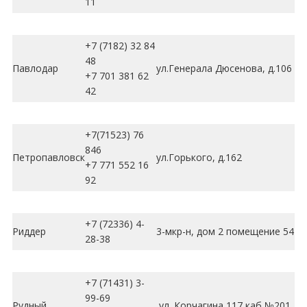
11
+7 (7182) 32 84
48
Павлодар
ул.Генерала Дюсенова, д.106
+7 701 381 62
42
+7(71523) 76
846
Петропавловск
ул.Горького, д.162
+7 771 552 16
92
+7 (72336) 4-
Риддер
3-мкр-н, дом 2 помещение 54
28-38
+7 (71431) 3-
99-69
Рудный
ул. Корчагина 117 каб №201