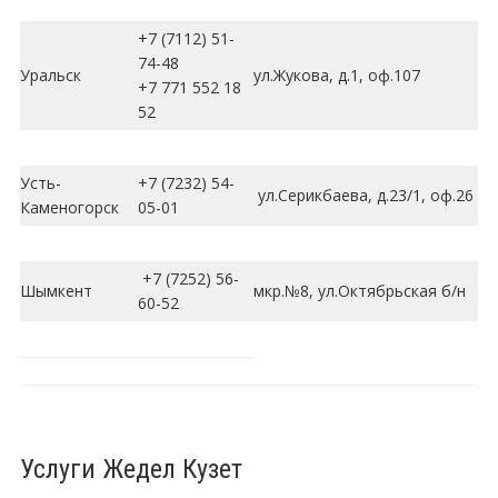
+7 (7112) 51-
74-48
Уральск
ул.Жукова, д.1, оф.107
+7 771 552 18
52
Усть-
+7 (7232) 54-
ул.Серикбаева, д.23/1, оф.26
Каменогорск
05-01
+7 (7252) 56-
Шымкент
мкр.№8, ул.Октябрьская б/н
60-52
Услуги Жедел Кузет