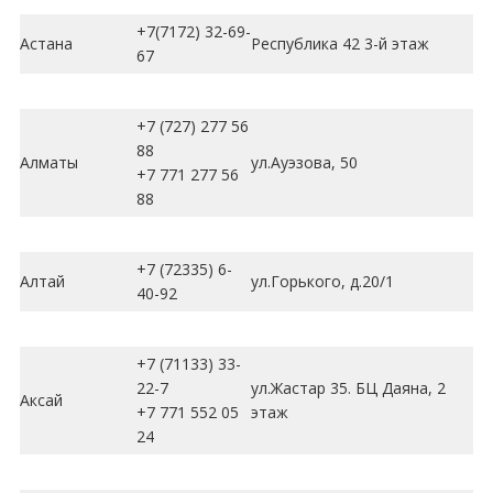
+7(7172) 32-69-
Астана
Республика 42 3-й этаж
67
+7 (727) 277 56
88
Алматы
ул.Ауэзова, 50
+7 771 277 56
88
+7 (72335) 6-
Алтай
ул.Горького, д.20/1
40-92
+7 (71133) 33-
22-7
ул.Жастар 35. БЦ Даяна, 2
Аксай
+7 771 552 05
этаж
24