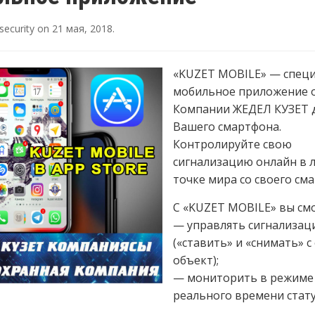
security
on
21 мая, 2018
.
«KUZET MOBILE» — спец
мобильное приложение 
Компании ЖЕДЕЛ КУЗЕТ 
Вашего смартфона.
Контролируйте свою
сигнализацию онлайн в 
точке мира со своего см
С «KUZET MOBILE» вы см
— управлять сигнализац
(«ставить» и «снимать» с
объект);
— мониторить в режиме
реального времени стат