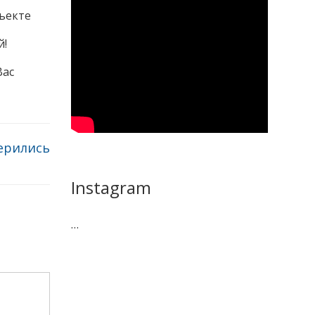
ъекте
й!
Вас
ерились
Instagram
…