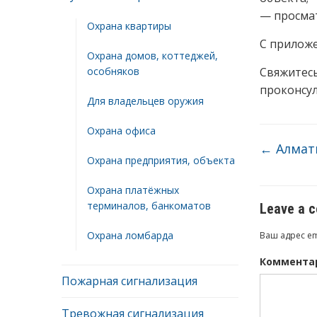
— просма
Охрана квартиры
С приложе
Охрана домов, коттеджей,
особняков
Свяжитесь
проконсул
Для владельцев оружия
Охрана офиса
←
Алмат
Охрана предприятия, объекта
Охрана платёжных
терминалов, банкоматов
Leave a 
Охрана ломбарда
Ваш адрес em
Коммента
Пожарная сигнализация
Тревожная сигнализация