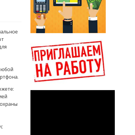
иальное
от
для
любой
артфона.
ожете:
ией
 охраны
ус