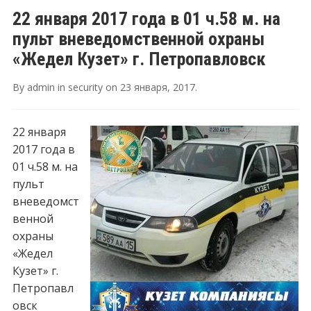
22 января 2017 года в 01 ч.58 м. на
пульт вневедомственной охраны
«Жедел Кузет» г. Петропавловск
By
admin
in
security
on
23 января, 2017
.
22 января
2017 года в
01 ч.58 м. на
пульт
вневедомст
венной
охраны
«Жедел
Кузет» г.
Петропавл
овск