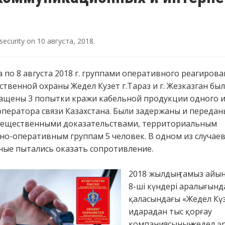
security
on
10 августа, 2018
.
та по 8 августа 2018 г. группами оперативного реагиров
твенной охраны Жедел Кузет г.Тараз и г. Жезказган бы
ащены 3 попытки кражи кабельной продукции одного и
ператора связи Казахстана. Были задержаны и передан
 вещественными доказательствами, территориальным
но-оперативным группам 5 человек. В одном из случае
ые пытались оказать сопротивление.
2018 жылдың тамыз айын
8-ші күндері аралығынд
қаласындағы «Жедел Кү
идарадан тыс қорғау
компаниясының жедел әр