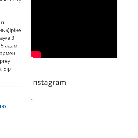
гі
ң біріне
ауға 3
 5 адам
тармен
ргеу
. Бір
Instagram
…
ию