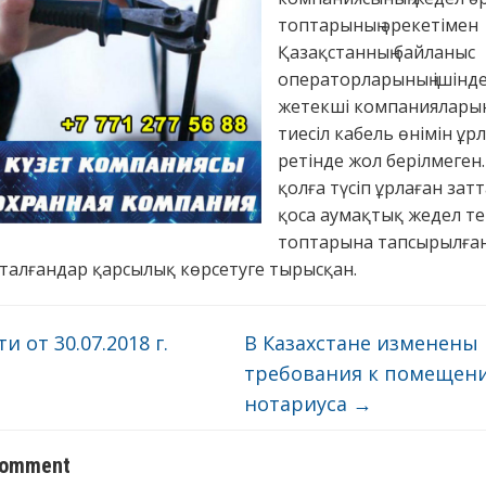
топтарының әрекетімен
Қазақстанның байланыс
операторларының ішінде
жетекші компанияларыны
тиесіл кабель өнімін ұрл
ретінде жол берілмеген.
қолға түсіп ұрлаған зат
қоса аумақтық жедел те
топтарына тапсырылған
сталғандар қарсылық көрсетуге тырысқан.
и от 30.07.2018 г.
В Казахстане изменены
требования к помещен
нотариуса
→
comment