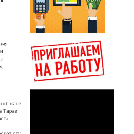
ания
ли
з
ы,
в
ың 1 және
а Тараз
зет»
екет ету