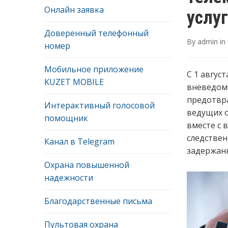
Онлайн заявка
услуг
Доверенный телефонный
By
admin
in
номер
Мобильное приложение
C 1 авгус
KUZET MOBILE
вневедомс
предотвр
Интерактивный голосовой
ведущих о
помощник
вместе с
следствен
Канал в Telegram
задержанн
Охрана повышенной
надежности
Благодарственные письма
Пультовая охрана