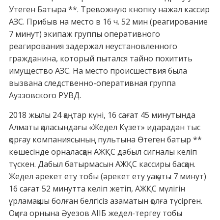
Утеген Батыра **. Тревожную кнопку нажал кассир
АЗС. Прибыв на место в 16 ч. 52 мин (реагирование
7 минут) экипаж группы оперативного
реагирования задержал неустановленного
гражданина, который пытался тайно похитить
имущество АЗС. На место происшествия была
вызвана следственно-оперативная группа
Ауэзовского
РУВД.
2018 жылы 24 қаңтар күні, 16 сағат 45 минутында
Алматы қаласындағы «Жедел Күзет» идарадан тыс
қорғау компаниясының пультына Өтеген батыр **
көшесінде орналасқан АЖҚС дабыл сигналы келіп
түскен. Дабыл батырмасын АЖҚС кассиры басқан.
Жедел әрекет ету тобы (әрекет ету уақыты 7 минут)
16 сағат 52 минутта келіп жетіп, АЖҚС мүлігін
ұрламақшы болған белгісіз азаматын қолға түсірген.
Оқиға орнына Әуезов АІІБ жедел-тергеу тобы