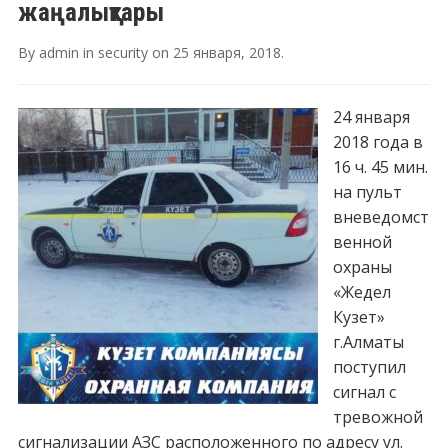
жаңалықтары
By
admin
in
security
on
25 января, 2018
.
24 января
2018 года в
16 ч. 45 мин.
на пульт
вневедомст
венной
охраны
«Жедел
Кузет»
г.Алматы
поступил
сигнал с
тревожной
сигнализации АЗС расположенного по адресу ул.