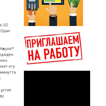
і, 02
 Орал
қжүніс*
теджден
кен.
екет ету
4 минутта
п
 ұстап
геу