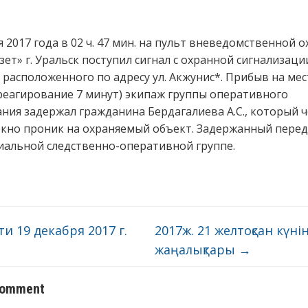
я 2017 года в 02 ч. 47 мин. на пульт вневедомственной 
зет» г. Уральск поступил сигнал с охранной сигнализаци
 расположенного по адресу ул. Акжунис*. Прибыв на мес
(реагирование 7 минут) экипаж группы оперативного
ния задержал гражданина Бердагалиева А.С., который 
кно проник на охраняемый объект. Задержанный пере
альной следственно-оперативной группе.
и 19 декабря 2017 г.
2017ж. 21 желтоқсан күні
жаңалықтары
→
comment