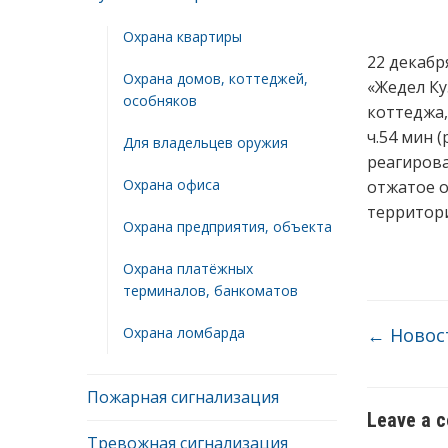
Охрана квартиры
22 декабр
Охрана домов, коттеджей,
«Жедел Ку
особняков
коттеджа,
ч.54 мин 
Для владельцев оружия
реагирова
Охрана офиса
отжатое о
территори
Охрана предприятия, объекта
Охрана платёжных
терминалов, банкоматов
Охрана ломбарда
←
Новост
Пожарная сигнализация
Leave a 
Тревожная сигнализация