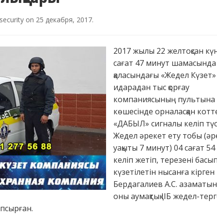
security
on
25 декабря, 2017
.
2017 жылы 22 желтоқсан күн
сағат 47 минут шамасында
қаласындағы «Жедел Күзет»
идарадан тыс қорғау
компаниясының пультына А
көшесінде орналасқан кот
«ДАБЫЛ» сигналы келіп түс
Жедел әрекет ету тобы (әр
уақыты 7 минут) 04 сағат 5
келіп жетіп, терезені басы
күзетілетін нысанға кірген
Бердагалиев А.С. азаматын
оны аумақтық ІІБ жедел-тер
псырған.