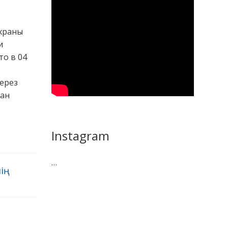
охраны
и
то в 04
через
дан
Instagram
…
нің