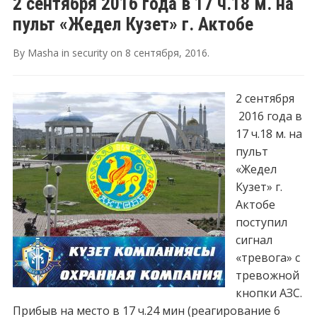
2 сентября 2016 года в 17 ч.18 м. на
пульт «Жедел Кузет» г. Актобе
By
Masha
in
security
on
8 сентября, 2016
.
2 сентября
2016 года в
17 ч.18 м. на
пульт
«Жедел
Кузет» г.
Актобе
поступил
сигнал
«тревога» с
тревожной
кнопки АЗС.
Прибыв на место в 17 ч.24 мин (реагирование 6