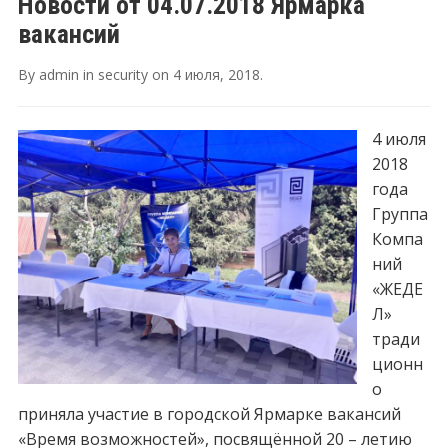
Новости от 04.07.2018 Ярмарка
вакансий
By
admin
in
security
on
4 июля, 2018
.
4 июля
2018
года
Группа
Компа
ний
«ЖЕДЕ
Л»
тради
ционн
о
приняла участие в городской Ярмарке вакансий
«Время возможностей», посвящённой 20 – летию