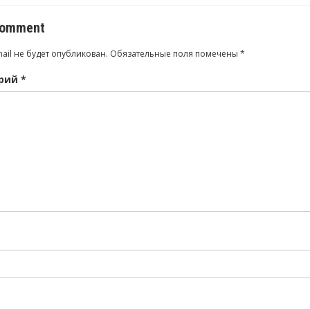
comment
ail не будет опубликован.
Обязательные поля помечены
*
рий
*