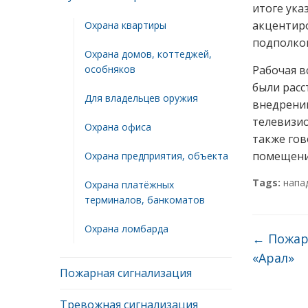
итоге ука
акцентир
Охрана квартиры
подполко
Охрана домов, коттеджей,
особняков
Рабочая в
были расс
Для владельцев оружия
внедрении
телевизио
Охрана офиса
также гов
помещени
Охрана предприятия, объекта
Tags:
напа
Охрана платёжных
терминалов, банкоматов
Охрана ломбарда
←
Пожар 
«Арал»
Пожарная сигнализация
Тревожная сигнализация