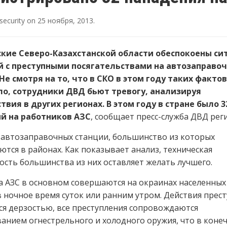
security
on
25 ноября, 2013
.
кие Северо-Казахстанской области обеспокоены си
й с преступными посягательствами на автозаправо
Не смотря на то, что в СКО в этом году таких фактов
о, сотрудники ДВД бьют тревогу, анализируя
вия в других регионах. В этом году в стране было 
й на работников АЗС
, сообщает пресс-служба ДВД рег
 автозаправочных станции, большинство из которых
ются в районах. Как показывает анализ, техническая
сть большинства из них оставляет желать лучшего.
а АЗС в основном совершаются на окраинах населенных
в ночное время суток или ранним утром. Действия прес
я дерзостью, все преступления сопровождаются
анием огнестрельного и холодного оружия, что в коне