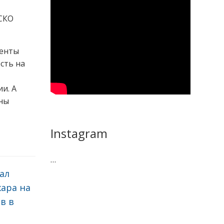
СКО
центы
сть на
и. А
аны
Instagram
…
ал
ара на
в в