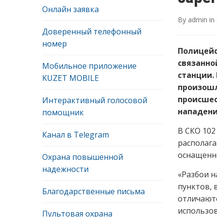
Онлайн заявка
By
admin
in
Доверенный телефонный
номер
Полицейс
связанно
Мобильное приложение
станции. 
KUZET MOBILE
произошл
происшест
Интерактивный голосовой
нападени
помощник
В СКО 102
Канал в Telegram
располага
оснащенно
Охрана повышенной
надежности
«Разбои н
пунктов, 
Благодарственные письма
отличаютс
использов
Пультовая охрана