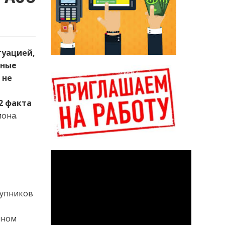
туацией,
чные
 не
32 факта
иона.
тупников
чном