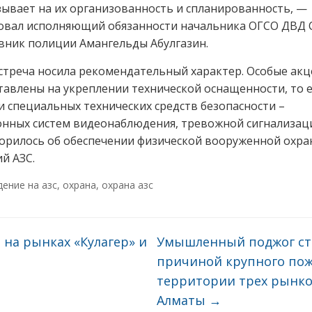
зывает на их организованность и спланированность, —
овал исполняющий обязанности начальника ОГСО ДВД 
вник полиции Амангельды Абулгазин.
стреча носила рекомендательный характер. Особые ак
тавлены на укреплении технической оснащенности, то е
 специальных технических средств безопасности –
нных систем видеонаблюдения, тревожной сигнализаци
орилось об обеспечении физической вооруженной охр
й АЗС.
дение на азс
,
охрана
,
охрана азс
на рынках «Кулагер» и
Умышленный поджог ст
причиной крупного пож
территории трех рынко
Алматы
→