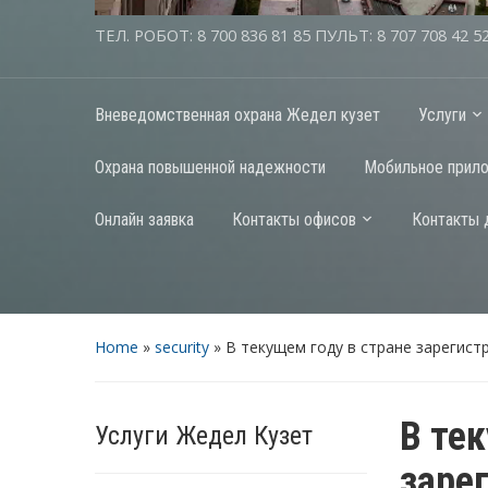
ТЕЛ. РОБОТ: 8 700 836 81 85 ПУЛЬТ: 8 707 708 42 5
Вневедомственная охрана Жедел кузет
Услуги
Охрана повышенной надежности
Мобильное прил
Онлайн заявка
Контакты офисов
Контакты 
Home
»
security
»
В текущем году в стране зарегист
В те
Услуги Жедел Кузет
заре