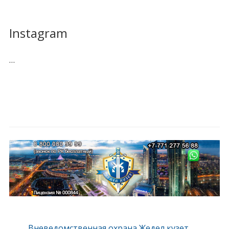
Instagram
…
Вневедомственная охрана Жедел кузет