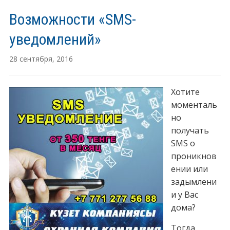
Возможности «SMS-
уведомлений»
28 сентября, 2016
Хотите
моменталь
но
получать
SMS о
проникнов
ении или
задымлени
и у Вас
дома?
Тогда