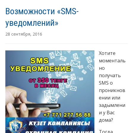
Возможности «SMS-
уведомлений»
28 сентября, 2016
Хотите
моменталь
но
получать
SMS о
проникнов
ении или
задымлени
и у Вас
дома?
Тогда