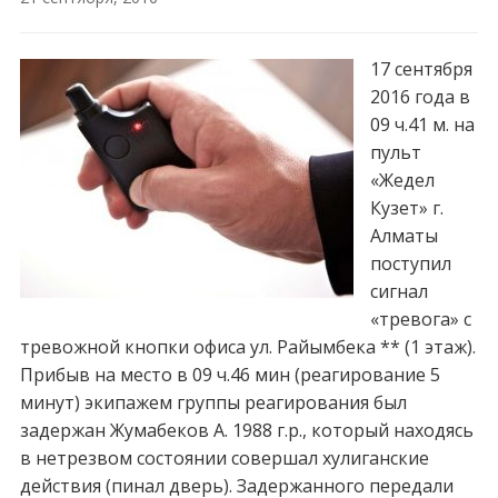
17 сент
ября
2016 года в
09 ч.41 м. на
пульт
«Жедел
Кузет» г.
Алматы
поступил
сигнал
«тревога» с
тревожной кнопки офиса ул. Райымбека ** (1 этаж).
Прибыв на место в 09 ч.46 мин (реагирование 5
минут) экипажем группы реагирования был
задержан Жумабеков А. 1988 г.р., который находясь
в нетрезвом состоянии совершал хулиганские
действия (пинал дверь). Задержанного передали