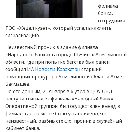
филиала
банка,
сотрудника
ТОО «Жедел кузет», который успел включить
сигнализацию.
Неизвестный проник в здание филиала
«Народного банка» в городе Щучинск Акмолинской
области, где при попытке бегства был ранен,
сообщил
ИА Новости-Казахстан
старший
помощник прокурора Акмолинской области Ахмет
Балмашев.
По его данным, 21 января в 6 утра в ЦОУ ОВД
поступил сигнал из филиала «Народный банк».
Оперативной группой был осуществлен выезд в
филиал, где на месте было установлено, что
неизвестный, разбив стекло, проник в служебный
кабинет банка.