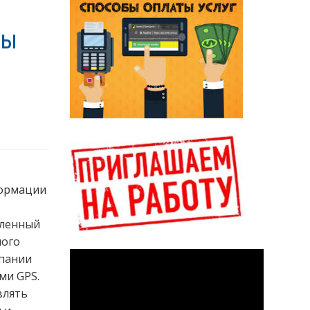
пы
формации
сленный
ного
пании
ми GPS.
влять