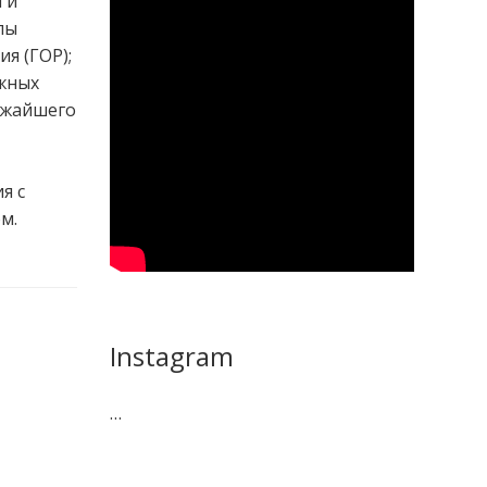
 и
пы
я (ГОР);
жных
ижайшего
я с
м.
Instagram
…