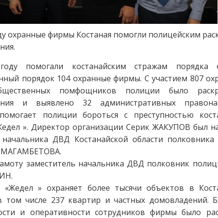
ду охранные фирмы Костаная помогли полицейским рас
ния.
году помогали костанайским стражам порядка о
нный порядок 104 охранные фирмы. С участием 807 ох
щественных помфощников полиции было раск
ления и выявлено 32 административных правонар
помогает полиции бороться с преступностью кост
Жедел ». Директор организации Серик ЖАКУПОВ был н
 начальника ДВД Костанайской области полковника
ЙМАГАМБЕТОВА.
рамоту заместитель начальника ДВД полковник полиц
ИН.
«Жедел » охраняет более тысячи объектов в Кост
 в том числе 237 квартир и частных домовладений. Б
ости и оперативности сотрудников фирмы было ра