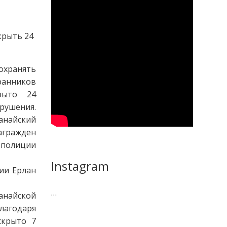
крыть 24
хранять
ранников
рыто 24
ушения.
анайский
агражден
 полиции
Instagram
ии Ерлан
…
анайской
лагодаря
скрыто 7