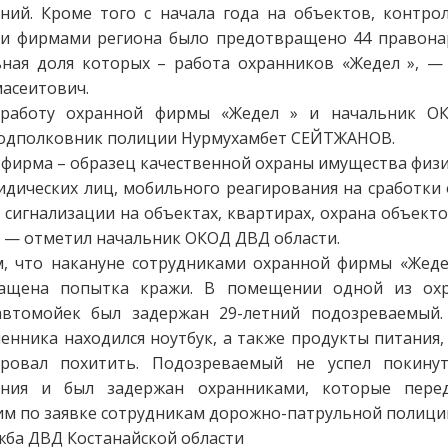
ений. Кроме того с начала года на объектов, контро
и фирмами региона было предотвращено 44 правона
ьная доля которых – работа охранников «Жедел », —
асеитович.
 работу охранной фирмы «Жедел » и начальник О
подполковник полиции Нурмухамбет СЕЙТЖАНОВ.
фирма – образец качественной охраны имущества физи
дических лиц, мобильного реагирования на сработки 
сигнализации на объектах, квартирах, охрана объект
 — отметил начальник ОКОД ДВД области.
, что накануне сотрудниками охранной фирмы «Жеде
ащена попытка кражи. В помещении одной из ох
втомойек был задержан 29-летний подозреваемый.
нника находился ноутбук, а также продукты питания,
ровал похитить. Подозреваемый не успел покину
ения и был задержан охранниками, которые пере
м по заявке сотрудникам дорожно-патрульной полици
жба ДВД Костанайской области