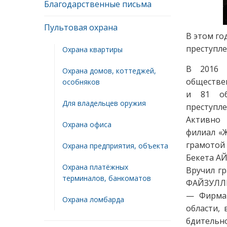
Благодарственные письма
Пультовая охрана
В этом го
преступле
Охрана квартиры
В 2016 
Охрана домов, коттеджей,
обществе
особняков
и 81 об
Для владельцев оружия
преступ
Активно 
Охрана офиса
филиал «
грамотой
Охрана предприятия, объекта
Бекета А
Охрана платёжных
Вручил г
терминалов, банкоматов
ФАЙЗУЛЛ
— Фирма 
Охрана ломбарда
области,
бдительн