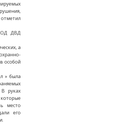
лируемых
рушения,
 отметил
КОД ДВД
ческих, а
охранно-
ов особой
л » была
раняемых
 В руках
 которые
ть место
дали его
и.