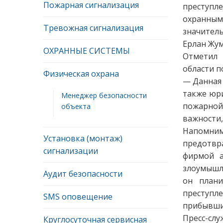
Пожарная сигнализация
преступл
охранным
Тревожная сигнализация
значител
Ерлан Жум
ОХРАННЫЕ СИСТЕМЫ
Отметил
области 
Физическая охрана
— Данная 
также юри
Менеджер безопасности
пожарной 
объекта
важности,
Напомним
Установка (монтаж)
предотвр
сигнализации
фирмой а
злоумышле
Аудит безопасности
он плани
преступл
SMS оповещение
прибывши
Пресс-слу
Круглосуточная сервисная